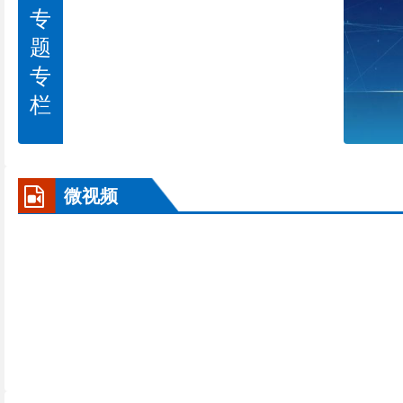
专
题
专
栏
微视频